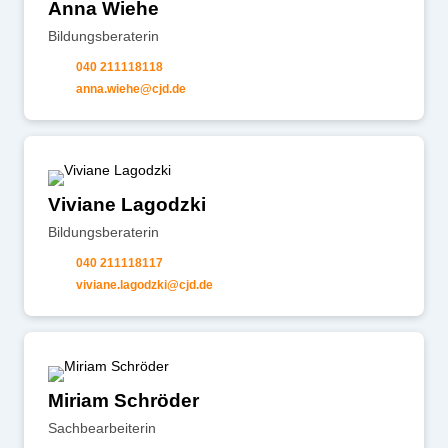
Anna Wiehe
Bildungsberaterin
040 211118118
nn
w
h
cjd
d
Viviane Lagodzki
Bildungsberaterin
040 211118117
v
v
n
l
g
dzk
cjd
d
Miriam Schröder
Sachbearbeiterin