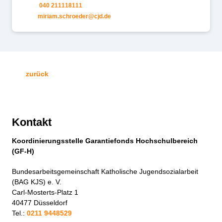
040 211118111
m
r
m
schr
d
r
cjd
d
zurück
Kontakt
Koordinierungsstelle Garantiefonds Hochschulbereich
(GF-H)
Bundesarbeitsgemeinschaft Katholische Jugendsozialarbeit
(BAG KJS) e. V.
Carl-Mosterts-Platz 1
40477 Düsseldorf
Tel.:
0211 9448529