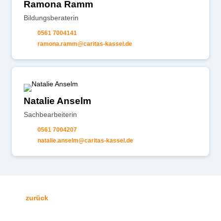
Ramona Ramm
Bildungsberaterin
0561 7004141
r
m
n
r
mm
c
r
t
s-k
ss
l
d
Natalie Anselm
Sachbearbeiterin
0561 7004207
n
t
l
ns
lm
c
r
t
s-k
ss
l
d
zurück