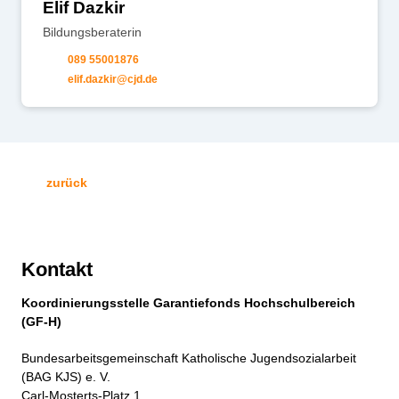
Elif Dazkir
Bildungsberaterin
089 55001876
l
f
d
zk
r
cjd
d
zurück
Kontakt
Koordinierungsstelle Garantiefonds Hochschulbereich
(GF-H)
Bundesarbeitsgemeinschaft Katholische Jugendsozialarbeit
(BAG KJS) e. V.
Carl-Mosterts-Platz 1