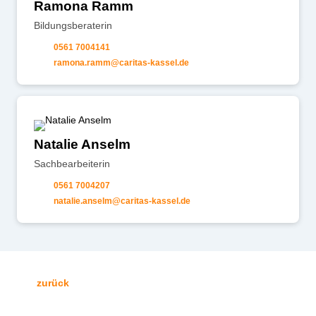
Ramona Ramm
Bildungsberaterin
0561 7004141
r
m
n
r
mm
c
r
t
s-k
ss
l
d
Natalie Anselm
Sachbearbeiterin
0561 7004207
n
t
l
ns
lm
c
r
t
s-k
ss
l
d
zurück