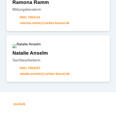
Ramona Ramm
Bildungsberaterin
0561 7004141
r
m
n
r
mm
c
r
t
s-k
ss
l
d
Natalie Anselm
Sachbearbeiterin
0561 7004207
n
t
l
ns
lm
c
r
t
s-k
ss
l
d
zurück