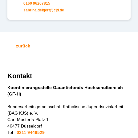
0160 96267815
s
br
n
d
g
rt
cjd
d
zurück
Kontakt
Koordinierungsstelle Garantiefonds Hochschulbereich
(GF-H)
Bundesarbeitsgemeinschaft Katholische Jugendsozialarbeit
(BAG KJS) e. V.
Carl-Mosterts-Platz 1
40477 Düsseldorf
Tel.:
0211 9448529