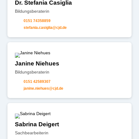
Dr. Stefania Casiglia
Bildungsberaterin
0151 74358859
st
f
n
c
s
gl
cjd
d
Janine Niehues
Bildungsberaterin
0151 42589307
j
n
n
n
h
s
cjd
d
Sabrina Deigert
Sachbearbeiterin