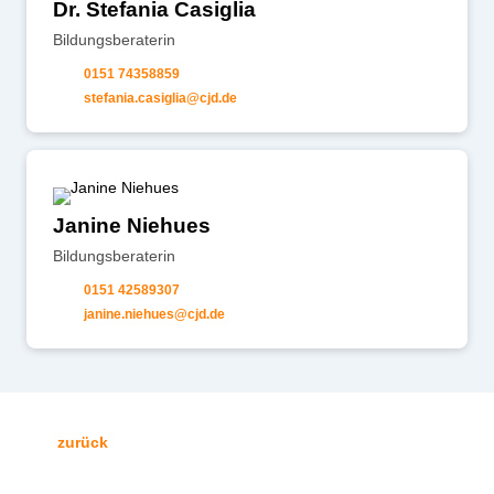
Dr. Stefania Casiglia
Bildungsberaterin
0151 74358859
st
f
n
c
s
gl
cjd
d
Janine Niehues
Bildungsberaterin
0151 42589307
j
n
n
n
h
s
cjd
d
zurück