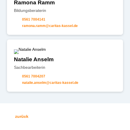
Ramona Ramm
Bildungsberaterin
0561 7004141
r
m
n
r
mm
c
r
t
s-k
ss
l
d
Natalie Anselm
Sachbearbeiterin
0561 7004207
n
t
l
ns
lm
c
r
t
s-k
ss
l
d
zurück