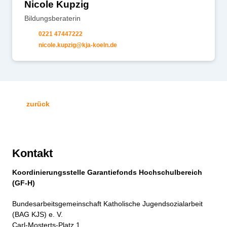
Nicole Kupzig
Bildungsberaterin
0221 47447222
n
c
l
k
pz
g
kj
-k
ln
d
zurück
Kontakt
Koordinierungsstelle Garantiefonds Hochschulbereich
(GF-H)
Bundesarbeitsgemeinschaft Katholische Jugendsozialarbeit
(BAG KJS) e. V.
Carl-Mosterts-Platz 1