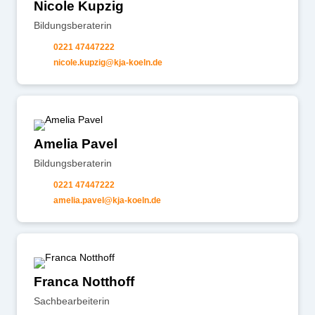
Nicole Kupzig
Bildungsberaterin
0221 47447222
n
c
l
k
pz
g
kj
-k
ln
d
Amelia Pavel
Bildungsberaterin
0221 47447222
m
l
p
v
l
kj
-k
ln
d
Franca Notthoff
Sachbearbeiterin