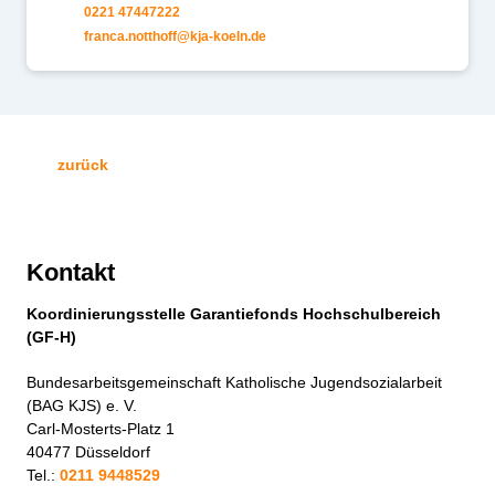
0221 47447222
fr
nc
n
tth
ff
kj
-k
ln
d
zurück
Kontakt
Koordinierungsstelle Garantiefonds Hochschulbereich
(GF-H)
Bundesarbeitsgemeinschaft Katholische Jugendsozialarbeit
(BAG KJS) e. V.
Carl-Mosterts-Platz 1
40477 Düsseldorf
Tel.:
0211 9448529