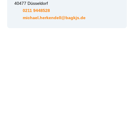
40477 Düsseldorf
0211 9448528
m
ch
l
h
rk
nd
ll
b
gkjs
d