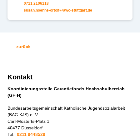
0711 2106118
s
s
n
h
hn
-
rt
lf
w
-st
ttg
rt
d
zurück
Kontakt
Koordinierungsstelle Garantiefonds Hochschulbereich
(GF-H)
Bundesarbeitsgemeinschaft Katholische Jugendsozialarbeit
(BAG KJS) e. V.
Carl-Mosterts-Platz 1
40477 Düsseldorf
Tel.:
0211 9448529