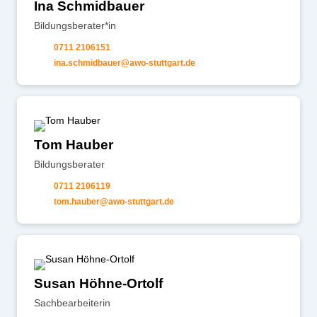
Ina Schmidbauer
Bildungsberater*in
0711 2106151
n
schm
db
r
w
-st
ttg
rt
d
Tom Hauber
Bildungsberater
0711 2106119
t
m
h
b
r
w
-st
ttg
rt
d
Susan Höhne-Ortolf
Sachbearbeiterin