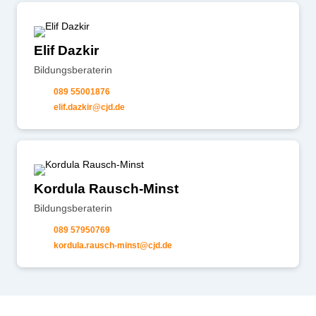
Elif Dazkir
Bildungsberaterin
089 55001876
l
f
d
zk
r
cjd
d
Kordula Rausch-Minst
Bildungsberaterin
089 57950769
k
rd
l
r
sch-m
nst
cjd
d